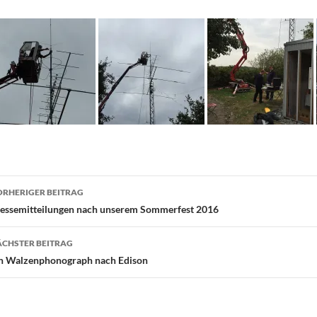
eitragsnavigation
RHERIGER BEITRAG
essemitteilungen nach unserem Sommerfest 2016
CHSTER BEITRAG
n Walzenphonograph nach Edison