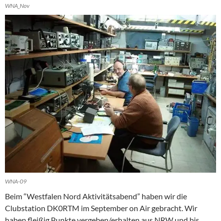
WNA_Nov
WNA-09
Beim “Westfalen Nord Aktivitätsabend” haben wir die
Clubstation DK0RTM im September on Air gebracht. Wir
haben fleißig Punkte vergeben/erhalten aus NRW und bis