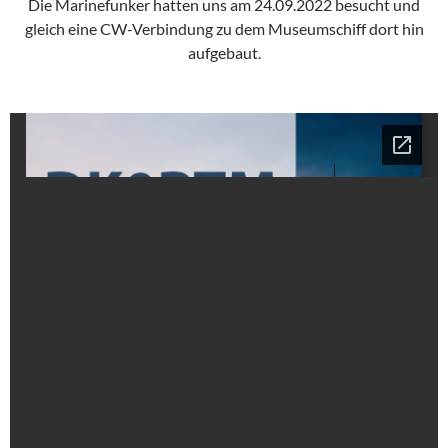
Die Marinefunker hatten uns am 24.09.2022 besucht und
gleich eine CW-Verbindung zu dem Museumschiff dort hin
aufgebaut.