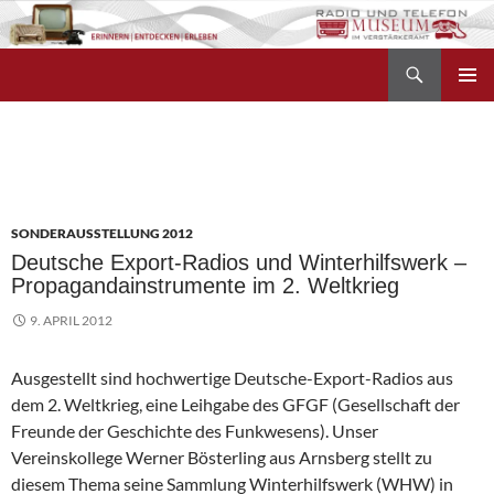
Zum
Inhalt
Suchen
springen
Radio- und Telefonmuseum
PRIMÄR
MENÜ
Kategoriearchiv: Sonderausstellung 2012
SONDERAUSSTELLUNG 2012
Deutsche Export-Radios und Winterhilfswerk –
Propagandainstrumente im 2. Weltkrieg
9. APRIL 2012
Ausgestellt sind hochwertige Deutsche-Export-Radios aus
dem 2. Weltkrieg, eine Leihgabe des GFGF (Gesellschaft der
Freunde der Geschichte des Funkwesens). Unser
Vereinskollege Werner Bösterling aus Arnsberg stellt zu
diesem Thema seine Sammlung Winterhilfswerk (WHW) in