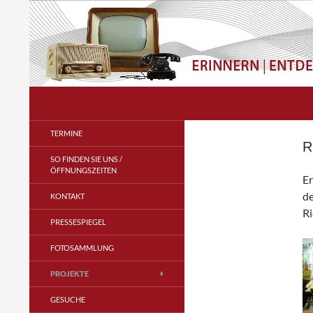
Zum
Inhalt
springen
Suchen
Radio- und Telefonmuseum
im Verstärkeramt e.V.
TERMINE
R
SO FINDEN SIE UNS /
ÖFFNUNGSZEITEN
Er
de
KONTAKT
Ri
PRESSESPIEGEL
FOTOSAMMLUNG
PROJEKTE
GESUCHE