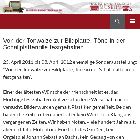
Zum
Inhalt
Suchen
springen
Radio- und Telefonmuseum
PRIMÄR
MENÜ
Von der Tonwalze zur Bildplatte, Töne in der
Schallplattenrille festgehalten
25. April 2011 bis 08. April 2012 ehemalige Sonderausstellung:
“Von der Tonwalze zur Bildplatte, Töne in der Schallplattenrille
festgehalten”.
Einer der ältesten Wünsche der Menschheit ist es, das
Flüchtige festzuhalten. Auf verschiedene Weise hat man es
versucht. Bilder wurden gemalt, Plastiken gemeißelt. Beiden
haben die Zeiten überdauert, aber kein Wort, kein Klang aus
vergangenen Zeiten. Wir haben Noten, viele hundert Jahre alt,
aber nicht die Flötentöne Friedrich des Großen, kein
Orgelspiel Johann Sebastian Bachs, kein Gesang von den