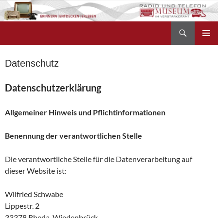
Zum
Inhalt
Suchen
springen
Radio- und Telefonmuseum
PRIMÄR
MENÜ
Datenschutz
Datenschutzerklärung
Allgemeiner Hinweis und Pflichtinformationen
Benennung der verantwortlichen Stelle
Die verantwortliche Stelle für die Datenverarbeitung auf
dieser Website ist:
Wilfried Schwabe
Lippestr. 2
33378
Rheda-Wiedenbrück