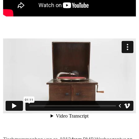
Tischgrammophon von ca. 1912
from
PMR Werbeagentur
on