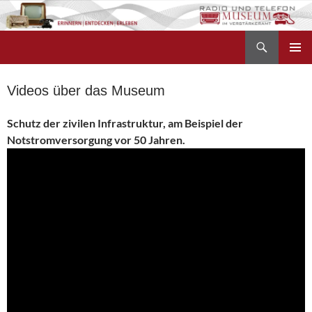
Zum
Inhalt
Suchen
springen
Radio- und Telefonmuseum
PRIMÄR
MENÜ
Videos über das Museum
Schutz der zivilen Infrastruktur, am Beispiel der
Notstromversorgung vor 50 Jahren.