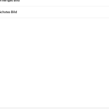
rheriges Bild
chstes Bild