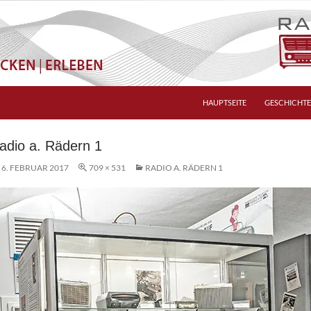
HAUPTSEITE
GESCHICHTE
adio a. Rädern 1
6. FEBRUAR 2017
709 × 531
RADIO A. RÄDERN 1