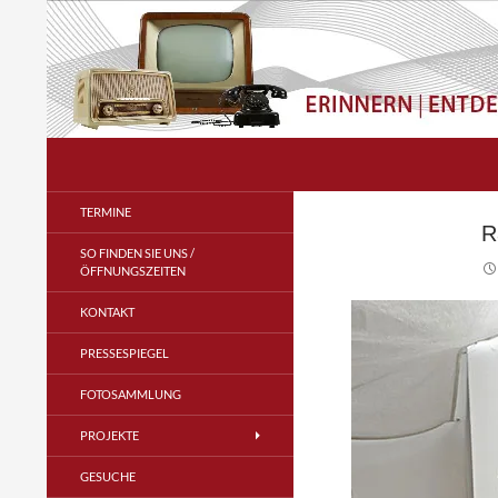
Zum
Inhalt
springen
Suchen
Radio- und Telefonmuseum
im Verstärkeramt e.V.
TERMINE
R
SO FINDEN SIE UNS /
ÖFFNUNGSZEITEN
KONTAKT
PRESSESPIEGEL
FOTOSAMMLUNG
PROJEKTE
GESUCHE