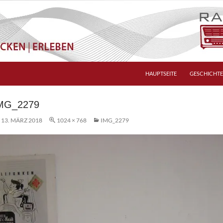
HAUPTSEITE
GESCHICHTE
MG_2279
13. MÄRZ 2018
1024 × 768
IMG_2279