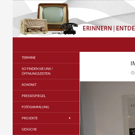
Zum
Inhalt
springen
Suchen
Radio- und Telefonmuseum
im Verstärkeramt e.V.
TERMINE
I
SO FINDEN SIE UNS /
ÖFFNUNGSZEITEN
KONTAKT
PRESSESPIEGEL
FOTOSAMMLUNG
PROJEKTE
GESUCHE