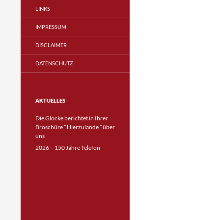
LINKS
IMPRESSUM
DISCLAIMER
DATENSCHUTZ
AKTUELLES
Die Glocke berichtet in Ihrer
Broschüre ” Hierzulande ” über
uns
2026 – 150 Jahre Telefon