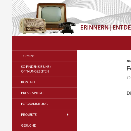
Zum
Inhalt
springen
Suchen
Radio- und Telefonmuseum
im Verstärkeramt e.V.
TERMINE
A
SO FINDEN SIE UNS /
F
ÖFFNUNGSZEITEN
KONTAKT
Di
PRESSESPIEGEL
FOTOSAMMLUNG
PROJEKTE
GESUCHE