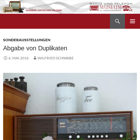
Zum
Inhalt
Suchen
springen
Radio- und Telefonmuseum
PRIMÄR
MENÜ
SONDERAUSSTELLUNGEN
Abgabe von Duplikaten
6. MAI 2016
WILFRIED SCHWABE