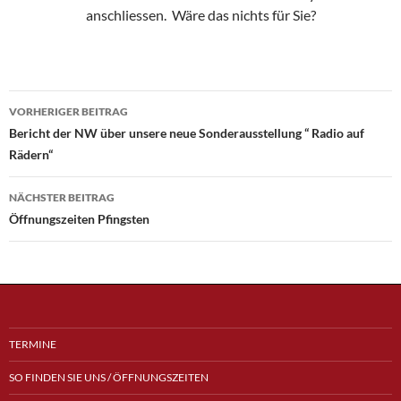
anschliessen. Wäre das nichts für Sie?
Beitragsnavigation
VORHERIGER BEITRAG
Bericht der NW über unsere neue Sonderausstellung “ Radio auf
Rädern“
NÄCHSTER BEITRAG
Öffnungszeiten Pfingsten
TERMINE
SO FINDEN SIE UNS / ÖFFNUNGSZEITEN