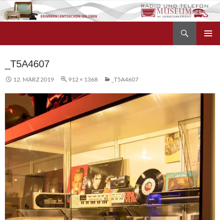
Zum
Inhalt
Suchen
springen
Radio- und Telefonmuseum
PRIMÄR
MENÜ
_T5A4607
12. MÄRZ 2019
912 × 1368
_T5A4607