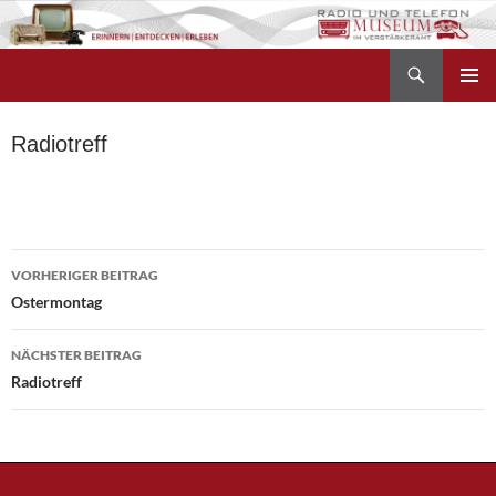
Zum
Inhalt
Suchen
springen
Radio- und Telefonmuseum
PRIMÄR
MENÜ
Radiotreff
Beitragsnavigation
VORHERIGER BEITRAG
Ostermontag
NÄCHSTER BEITRAG
Radiotreff