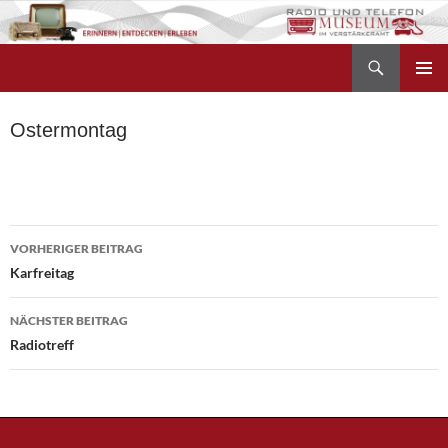
Zum
Inhalt
Suchen
springen
Radio- und Telefonmuseum
PRIMÄR
MENÜ
Ostermontag
Beitragsnavigation
VORHERIGER BEITRAG
Karfreitag
NÄCHSTER BEITRAG
Radiotreff