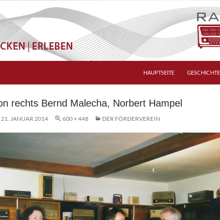
HAUPTSEITE
GESCHICHTE
on rechts Bernd Malecha, Norbert Hampel
21. JANUAR 2014
600 × 448
DER FÖRDERVEREIN