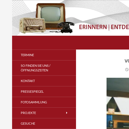
Zum
Inhalt
springen
Suchen
Radio- und Telefonmuseum
im Verstärkeramt e.V.
TERMINE
v
SO FINDEN SIE UNS /
ÖFFNUNGSZEITEN
KONTAKT
PRESSESPIEGEL
FOTOSAMMLUNG
PROJEKTE
GESUCHE