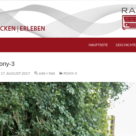
HAUPTSEITE
GESCHICHTE
ony-3
17. AUGUST 2017
640 × 960
PONY-3