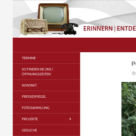
Zum
Inhalt
springen
Suchen
Radio- und Telefonmuseum
im Verstärkeramt e.V.
TERMINE
P
SO FINDEN SIE UNS /
ÖFFNUNGSZEITEN
KONTAKT
PRESSESPIEGEL
FOTOSAMMLUNG
PROJEKTE
GESUCHE