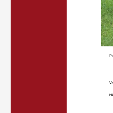
P
Vo
Nä